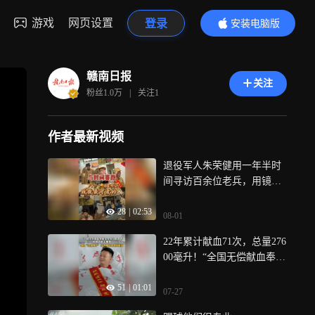
游戏
网页设置
登录
安装电脑版
内容更精彩
赣南日报
关注
粉丝
1.0万
|
关注
1
作者最新视频
退役军人朱荣健用一年半时
间寻访百余位老兵，用镜头
记录老兵故事
28
|
02:53
08-01
22年累计献血71次，总量276
00毫升！“全国无偿献血奉献
奖金奖”获得者唐小东再捐造
51
|
01:01
血干细胞
07-27