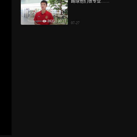
踢球他们很专业……
3925
|
00:27
07-27