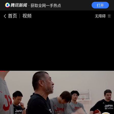
· 获取全网一手热点
打开
首页
视频
无障碍