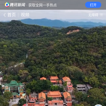
· 获取全网一手热点
打开
首页
视频
无障碍