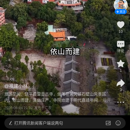
关注
10
评论
1
@
福建小林
3
旅游见闻：饶平县雷音古寺，坐落在黄冈镇石壁山风景区
内，依山而建，清幽庄严，寺院始建于明代嘉靖年间...
展开
2026-06-04 21:32
发布于
广东
打开
腾讯新闻客户端说两句