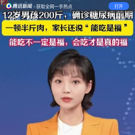
· 获取全网一手热点
打开
首页
视频
无障碍