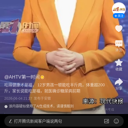
关注
评论
收藏
@
AHTV第一时间
吃得健康才是福， 12岁男孩一顿能吃半斤肉，体重超200
分享
斤，家长说能吃是福，就医确诊糖尿病前期
2026-06-04 21:27
发布于
安徽
该内容疑似使用了AI生成技术，请谨慎甄别
打开
腾讯新闻客户端说两句