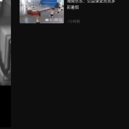
海南乐东：公益课堂点亮多
彩暑假
4
|
00:52
-7小时前