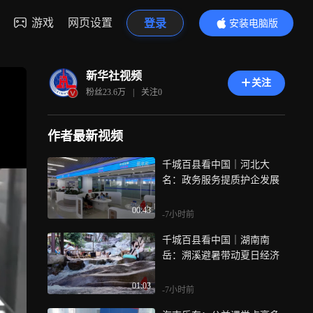
游戏
网页设置
登录
安装电脑版
内容更精彩
新华社视频
关注
粉丝
23.6万
|
关注
0
作者最新视频
千城百县看中国｜河北大
名：政务服务提质护企发展
00:43
-7小时前
千城百县看中国｜湖南南
岳：溯溪避暑带动夏日经济
01:03
-7小时前