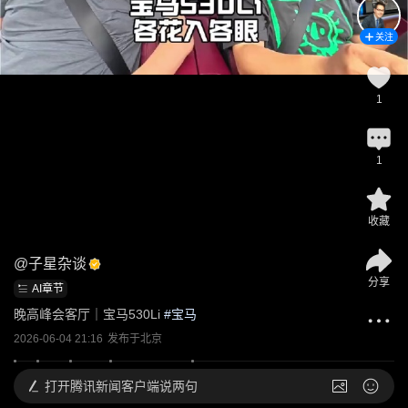
关注
1
1
收藏
@
子星杂谈
分享
AI章节
晚高峰会客厅｜宝马530Li
 #
宝马
2026-06-04 21:16
发布于
北京
打开
腾讯新闻客户端说两句