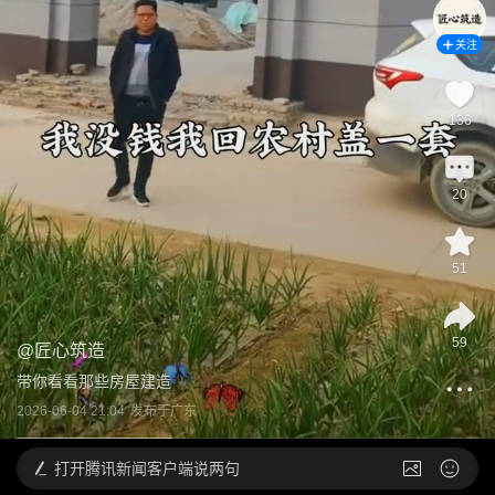
关注
136
20
51
59
@
匠心筑造
带你看看那些房屋建造
2026-06-04 21:04
发布于
广东
打开
腾讯新闻客户端说两句