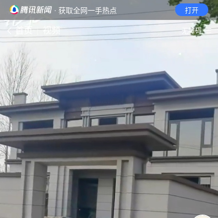
· 获取全网一手热点
打开
首页
视频
无障碍