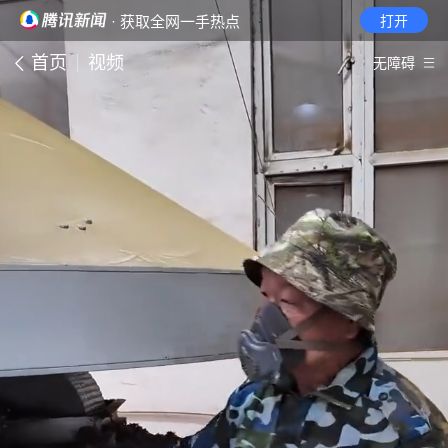
· 获取全网一手热点
打开
首页
视频
无障碍