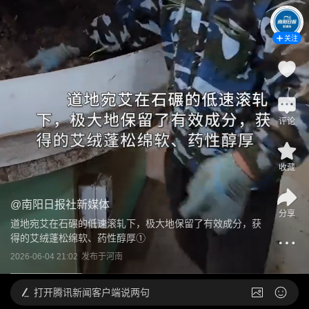
关注
评论
收藏
@
南阳日报社新媒体
分享
道地宛艾在石碾的低速滚轧下，极大地保留了有效成分，获
得的艾绒蓬松绵软、药性醇厚①
2026-06-04 21:02
发布于
河南
打开
腾讯新闻客户端说两句