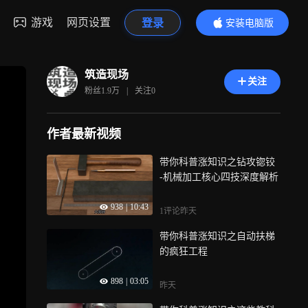
游戏
网页设置
登录
安装电脑版
内容更精彩
筑造现场
关注
粉丝
1.9万
|
关注
0
作者最新视频
带你科普涨知识之钻攻锪铰
-机械加工核心四技深度解析
938
|
10:43
1评论
昨天
带你科普涨知识之自动扶梯
的疯狂工程
898
|
03:05
昨天