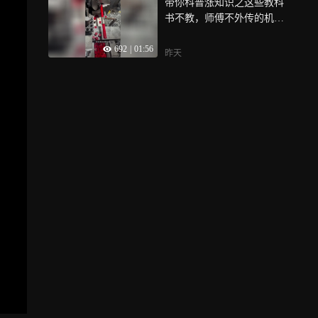
带你科普涨知识之这些教科
书不教，师傅不外传的机加
技能都在这了
692
|
01:56
昨天