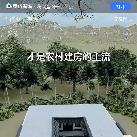
· 获取全网一手热点
打开
首页
视频
无障碍