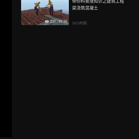
带你科普涨知识之建筑工程
梁浇筑混凝土
233
|
01:10
16小时前