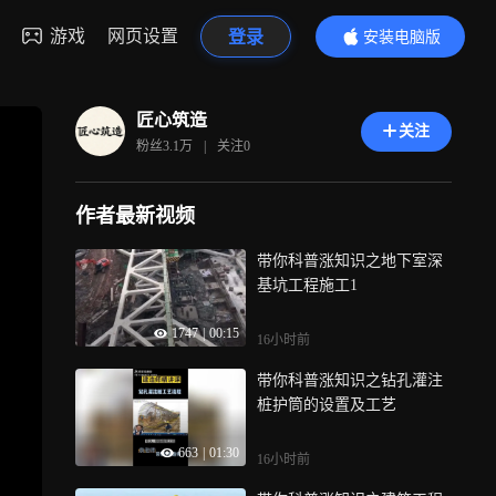
游戏
网页设置
登录
安装电脑版
内容更精彩
匠心筑造
关注
粉丝
3.1万
|
关注
0
作者最新视频
带你科普涨知识之地下室深
基坑工程施工1
1747
|
00:15
16小时前
带你科普涨知识之钻孔灌注
桩护筒的设置及工艺
663
|
01:30
16小时前