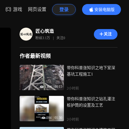
游戏
网页设置
登录
安装电脑版
内容更精彩
匠心筑造
关注
粉丝
3.1万
|
关注
0
作者最新视频
带你科普涨知识之地下室深
基坑工程施工1
1364
|
00:15
2小时前
带你科普涨知识之钻孔灌注
桩护筒的设置及工艺
594
|
01:30
2小时前