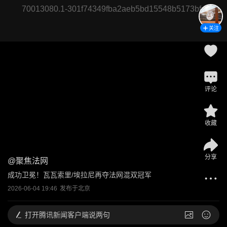
70013080.1-301f74349fba2aeb5bd15548b5173bfc
关注
评论
收藏
分享
@
聚焦法网
成功卫冕！瓦瓦索里/埃拉尼再夺法网混双冠军
2026-06-04 19:46
发布于
北京
打开
腾讯新闻客户端说两句