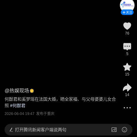
关注
76
5
15
@
热娱现场
14
何猷君和奚梦瑶在法国大婚，晒全家福、与父母婆婆儿女合
照
 #
何猷君
2026-06-04 19:47
发布于
重庆
打开
腾讯新闻客户端说两句