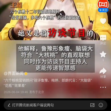
关注
2
评论
1
@
界面新闻
分享
“六个核桃营销顾问”锐评鲁豫、梅婷、郎朗代言：“大脑袋”
“花瓶”“效果差”
2026-06-04 19:46
发布于
北京
打开
腾讯新闻客户端说两句