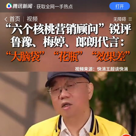
· 获取全网一手热点
打开
首页
视频
无障碍