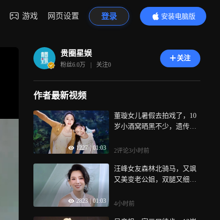
游戏
网页设置
登录
安装电脑版
内容更精彩
贵圈星娱
关注
粉丝
6.0万
|
关注
0
作者最新视频
董璇女儿暑假去拍戏了，10
岁小酒窝晒黑不少，遗传妈
妈美貌有星味
1227
|
01:03
2评论
3小时前
汪峰女友森林北骑马，又飒
又美变老公姐，双腿又细又
长比例完美
2823
|
01:03
4小时前