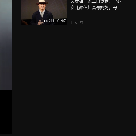
吴彦祖一家三口徒步，13岁
女儿颜值超高像妈妈，母女
手牵手感情超好
211
|
01:07
4小时前