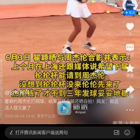
关注
1
评论
收藏
@
云听新闻
分享
瞿颖约周杰伦打网球，结果三场全输还晒自拍！网友：姐这
活人感又赢了
2026-06-04 19:42
发布于
山东
打开
腾讯新闻客户端说两句