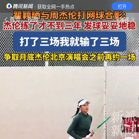
· 获取全网一手热点
打开
首页
视频
无障碍