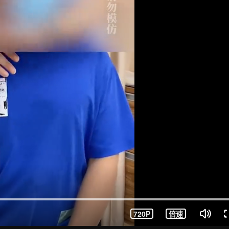
720P
倍速