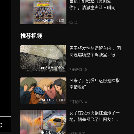
当孩子们唱起《真的爱
你》，清澈童声让人瞬间破
防
126
|
01:31
05-11
推荐视频
男子将发泡剂遗留车内 ，因
高温爆喷整个驾驶室，很难
处理后面打算慢慢抠
3.8万
|
00:24
7评论
05-10
风来了，别慌！这份避险指
南请收好
1313
|
01:00
2评论
07-14
女子在家煮火锅红油炸了一
地，锅盖都飞了！网友：想
出用毛巾盖上也不是一般人
4.4万
|
00:40