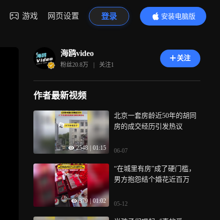
游戏
网页设置
登录
安装电脑版
内容更精彩
海鸥video
关注
粉丝
20.8万
|
关注
1
作者最新视频
北京一套房龄近50年的胡同
房的成交经历引发热议
2548
|
01:15
06-07
“在城里有房”成了硬门槛，
男方抱怨结个婚花近百万
379
|
01:02
05-12