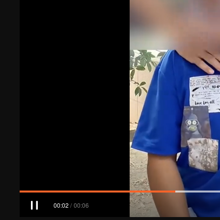
00:02
/
00:06