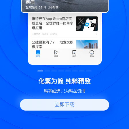
精致
世界变化 热问一下
讯
好问题好回答 多元视角看问题
立即下载