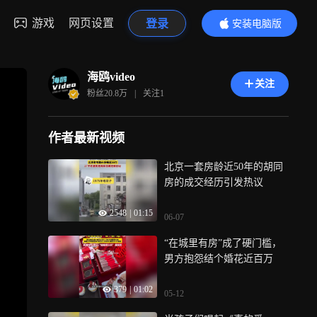
游戏
网页设置
登录
安装电脑版
内容更精彩
海鸥video
关注
粉丝
20.8万
|
关注
1
作者最新视频
北京一套房龄近50年的胡同
房的成交经历引发热议
2548
|
01:15
06-07
“在城里有房”成了硬门槛，
男方抱怨结个婚花近百万
379
|
01:02
05-12