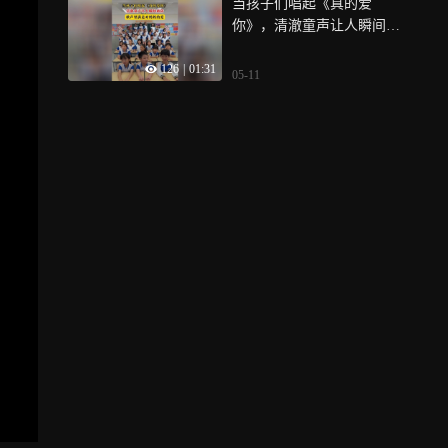
当孩子们唱起《真的爱
你》，清澈童声让人瞬间破
防
126
|
01:31
05-11