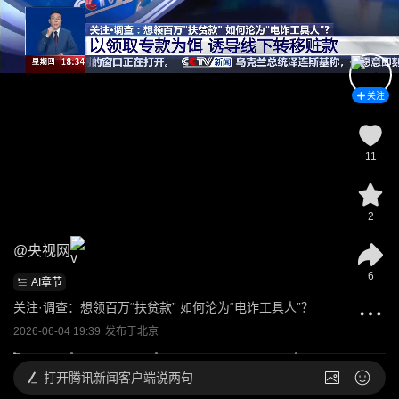
关注
11
2
@
央视网
6
AI章节
关注·调查：想领百万“扶贫款” 如何沦为“电诈工具人”？
2026-06-04 19:39
发布于
北京
打开
腾讯新闻客户端说两句