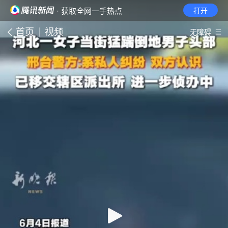
· 获取全网一手热点
打开
首页
视频
无障碍