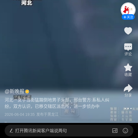
关注
评论
收藏
@
新晚报
分享
河北一女子当街猛踹倒地男子头部，邢台警方:系私人纠
纷，双方认识，已移交辖区派出所，进一步侦办中
2026-06-04 19:35
发布于
黑龙江
打开
腾讯新闻客户端说两句