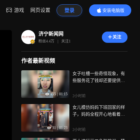
游戏
网页设置
登录
安装电脑版
内容更精彩
济宁新闻网
关注
粉丝
4.4万
|
关注
1
作者最新视频
女子吐槽一些奇怪现象，有
些服务花了钱却还要提供情
绪价值，网友：也许这就叫
155
|
01:15
人情世故
2小时前
女儿模仿妈妈下班回家的样
子，妈妈全程开心地看着，
网友：妈妈满眼都是后继有
31
|
01:23
人的欣慰
2小时前