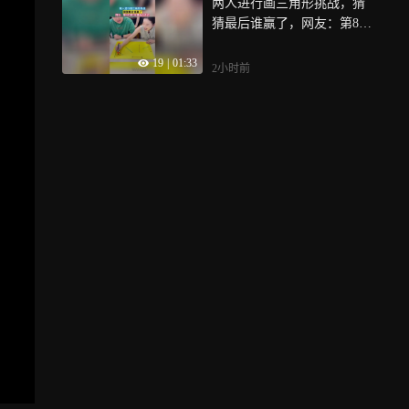
两人进行画三角形挑战，猜
猜最后谁赢了，网友：第8和
第9好像有点不对
19
|
01:33
2小时前