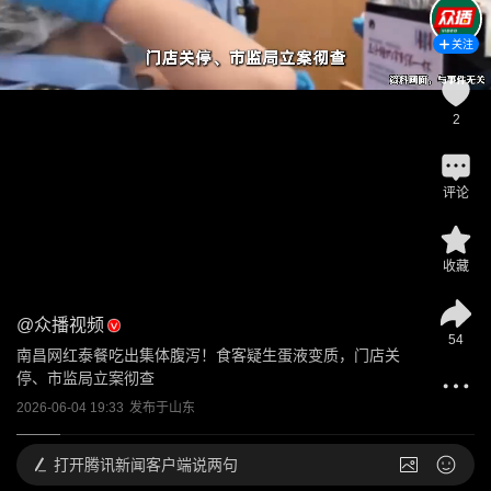
关注
2
评论
收藏
@
众播视频
54
南昌网红泰餐吃出集体腹泻！食客疑生蛋液变质，门店关
停、市监局立案彻查
2026-06-04 19:33
发布于
山东
打开
腾讯新闻客户端说两句