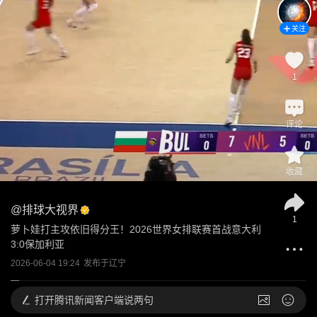
关注
1
评论
收藏
@
排球大视界
1
萝卜娃打主攻依旧得分王！2026世界女排联赛首战意大利
3:0保加利亚
2026-06-04 19:24
发布于
辽宁
打开
腾讯新闻客户端说两句