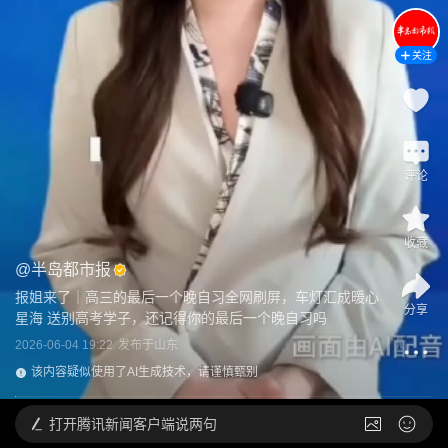
关注
评论
收藏
@
半岛都市报
报姐来了｜高三的最后一个晚自习全网刷屏，车灯汇成暖心
分享
星海 送别高考学子，还记得你的最后一个晚自习吗
2026-06-04 19:22
发布于
山东
该内容疑似使用了AI生成技术，请谨慎甄别
打开
腾讯新闻客户端说两句