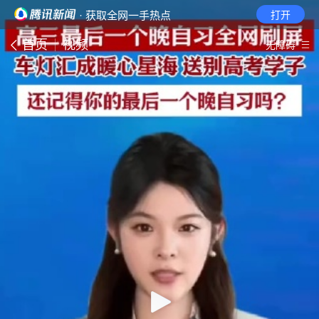
· 获取全网一手热点
打开
首页
视频
无障碍