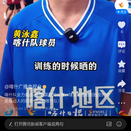
关注
4
评论
收藏
@
喀什广播电视台
分享
喀什队全力备战“疆超”第四轮比赛，球员那张晒到脱皮的脸 
是最动人的勋章（疆超喀什队）
2026-06-04 19:18
发布于
新疆
打开
腾讯新闻客户端说两句