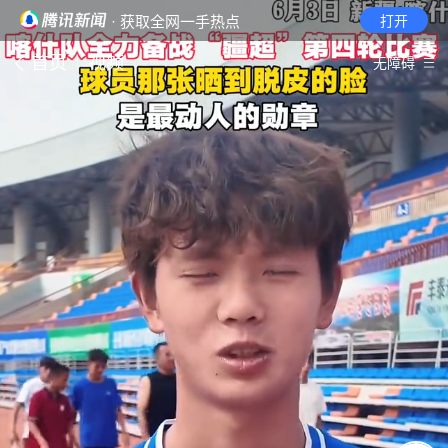
· 获取全网一手热点
打开
首页
视频
无障碍