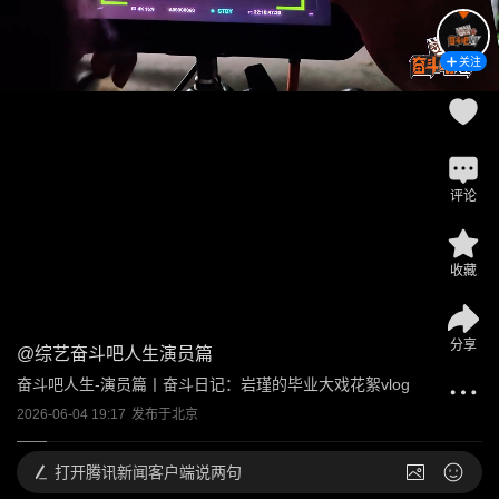
关注
评论
收藏
分享
@
综艺奋斗吧人生演员篇
奋斗吧人生-演员篇丨奋斗日记：岩瑾的毕业大戏花絮vlog
2026-06-04 19:17
发布于
北京
打开
腾讯新闻客户端说两句