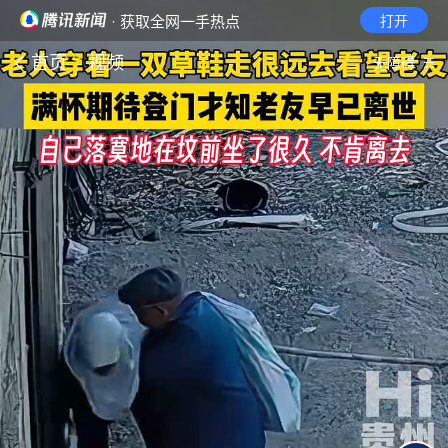
· 获取全网一手热点
打开
首页
视频
无障碍