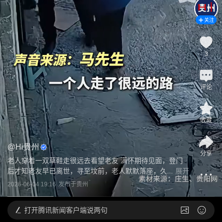
关注
3
评论
收藏
@
Hi贵州
分享
老人穿着一双草鞋走很远去看望老友 满怀期待见面，登门
后才知老友早已离世，寻至坟前，老人默默落座，久...
展开
2026-06-04 19:16
发布于
贵州
打开
腾讯新闻客户端说两句