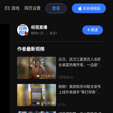
游戏
网页设置
登录
安装电脑版
内容更精彩
经视直播
关注
粉丝
8.1万
|
关注
1
作者最新视频
近日，武汉江夏里百人龙虾
长桌宴热辣开席，一边是“清
明上河图”的古风韵味，一边
253
|
02:15
是小龙虾配啤酒的夏日畅
1评论
08-05
快，武汉夏夜的烟火气，这
刚刚！美团和苏州联合发布
一桌都齐了！
上线外卖骑手“等灯停表”试
点功能
129
|
01:09
07-31