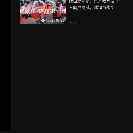
绿茵燃荆楚，汽水敬热爱 千
人同屏呐喊，冰镇汽水陪你
为家乡球队喝彩
1382
|
00:28
07-23