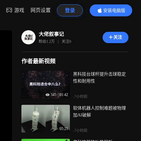
游戏
网页设置
登录
安装电脑版
内容更精彩
大佬叙事记
关注
粉丝
1.2万
|
关注
0
作者最新视频
黑科技台球杆提升击球稳定
性和耐用性
345
|
01:42
-7小时前
软体机器人控制难题被物理
加AI破解
05:21
-7小时前