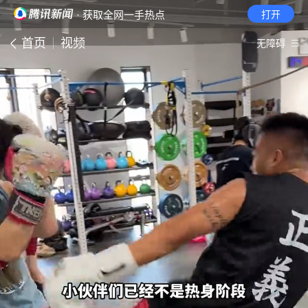
· 获取全网一手热点
打开
首页
视频
无障碍