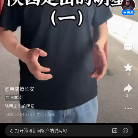
关注
41
3
12
@
启成撩长安
37
AI章节
陕西走出的明星
2026-06-04 17:39
发布于
陕西
打开
腾讯新闻客户端说两句