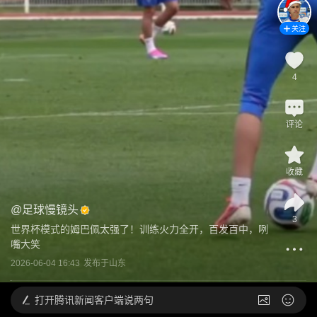
关注
4
评论
收藏
@
足球慢镜头
3
世界杯模式的姆巴佩太强了！训练火力全开，百发百中，咧
嘴大笑
2026-06-04 16:43
发布于
山东
打开
腾讯新闻客户端说两句