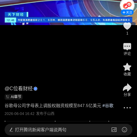
关注
1
评论
收藏
@
C位看财经
分享
AI章节
谷歌母公司字母表上调股权融资规模至847.5亿美元
 #
谷歌
2026-06-04 16:42
发布于
山西
打开
腾讯新闻客户端说两句