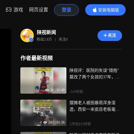
游戏
网页设置
登录
安装电脑版
内容更精彩
陕视新闻
关注
粉丝
2.8万
|
关注
0
作者最新视频
陕视评：医院的失误“错抱”
篡改了两个女孩的37年，赔
偿不能只算医疗账 更要算人
34
|
02:49
生账
-5小时前
摆摊老人被困暴雨浑身湿
透，西安一米皮店老板毫不
犹豫冲进雨中，将老人搀扶
243
|
01:36
进店，暖心照顾送上热饭，
1评论
8小时前
他是一名退役军人 点赞！