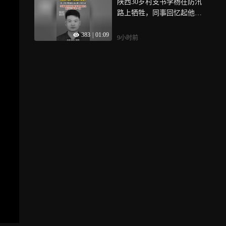
陕西30岁村支书李杨在防汛
路上牺牲，同事回忆起他，
几度难掩心痛落泪，“我只希
383
|
01:09
望他能活着，能出现奇迹”
9小时前