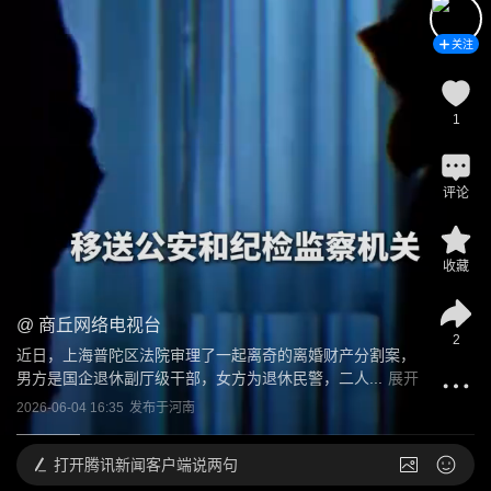
关注
1
评论
收藏
@
商丘网络电视台
2
近日，上海普陀区法院审理了一起离奇的离婚财产分割案，
男方是国企退休副厅级干部，女方为退休民警，二人...
展开
2026-06-04 16:35
发布于
河南
打开
腾讯新闻客户端说两句