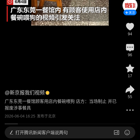
关注
94
96
17
@
新京报我们视频
55
广东东莞一餐馆顾客用店内餐碗喂狗 店方：当场制止 并已
报废涉事餐具
2026-06-04 16:25
发布于
北京
打开
腾讯新闻客户端说两句