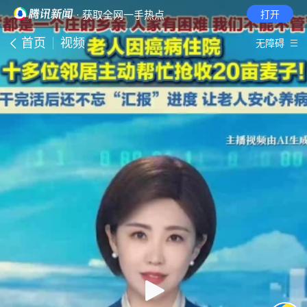
· 获取全网一手热点
打开
首页
视频
无障碍