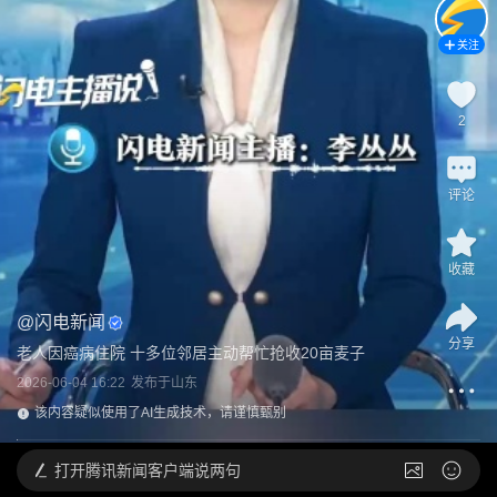
关注
2
评论
收藏
@
闪电新闻
分享
老人因癌病住院 十多位邻居主动帮忙抢收20亩麦子
2026-06-04 16:22
发布于
山东
该内容疑似使用了AI生成技术，请谨慎甄别
打开
腾讯新闻客户端说两句