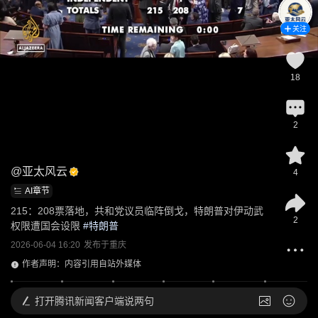
关注
18
2
@
亚太风云
4
AI章节
215：208票落地，共和党议员临阵倒戈，特朗普对伊动武
2
权限遭国会设限
 #
特朗普
2026-06-04 16:20
发布于
重庆
作者声明：内容引用自站外媒体
打开
腾讯新闻客户端说两句