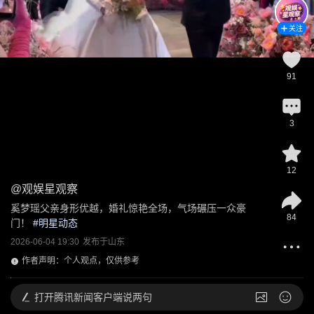
关注
91
3
12
@
观娱星观察
奚梦瑶父亲身形优越，婚礼惊艳全场，气场碾压一众豪
84
门！
 #
明星动态
2026-06-04 19:30
发布于
山东
作者声明：个人观点，仅供参考
打开
腾讯新闻客户端说两句