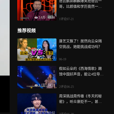
岳云鹏郭麒麟爆笑抢德云一
哥，比颜值和学历竟然一比
一？
5.8万
|
05:38
1评论
07-21
推荐视频
唐艺又飘了！居然向云朵隔
空挑战，她能挑战成功吗？
233
|
01:23
06-19
假如云朵的《西海情歌》踢
馆中国好声音，能让4位导师
转身吗
1.7万
|
04:22
2评论
06-25
周深挑战周传雄《冬天的秘
密》，听众褒贬不一，甚至
有人说超越了
2775
|
03:02