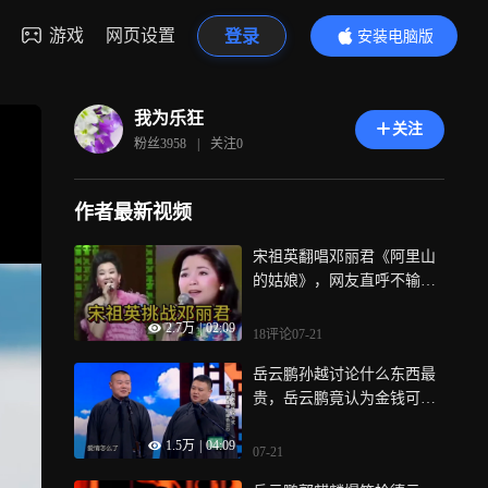
游戏
网页设置
登录
安装电脑版
内容更精彩
我为乐狂
关注
粉丝
3958
|
关注
0
作者最新视频
宋祖英翻唱邓丽君《阿里山
的姑娘》，网友直呼不输原
唱，太好听了
2.7万
|
02:09
18评论
07-21
岳云鹏孙越讨论什么东西最
贵，岳云鹏竟认为金钱可以
买到爱情？
1.5万
|
04:09
07-21