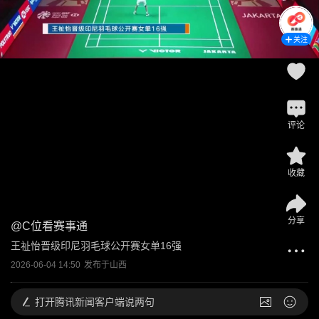
关注
评论
收藏
分享
@
C位看赛事通
王祉怡晋级印尼羽毛球公开赛女单16强
2026-06-04 14:50
发布于
山西
打开
腾讯新闻客户端说两句