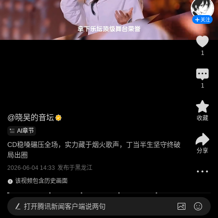
关注
1
1
@
晓吴的音坛
收藏
AI章节
CD稳嗓碾压全场，实力藏于烟火歌声，丁当半生坚守终破
分享
局出圈
2026-06-04 14:33
发布于
黑龙江
该视频包含历史画面
打开
腾讯新闻客户端说两句