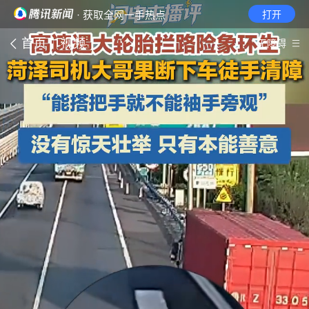
· 获取全网一手热点
打开
首页
视频
无障碍