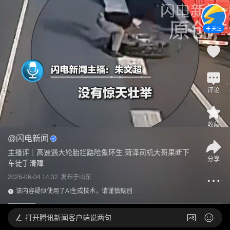
关注
评论
收藏
@
闪电新闻
主播评｜高速遇大轮胎拦路险象环生 菏泽司机大哥果断下
分享
车徒手清障
2026-06-04 14:32
发布于
山东
该内容疑似使用了AI生成技术，请谨慎甄别
打开
腾讯新闻客户端说两句