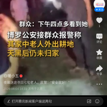
关注
1
评论
收藏
分享
@
暖小五
夜幕迷途寻回七旬老人，民警：“安全就好！”
2026-06-04 14:31
发布于
北京
打开
腾讯新闻客户端说两句