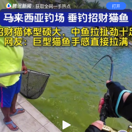
· 获取全网一手热点
打开
首页
视频
无障碍