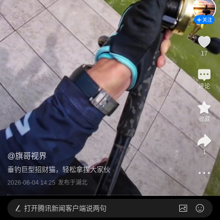
关注
17
评论
收藏
1
@
旗哥视界
垂钓巨型招财猫，轻松拿捏大家伙
2026-06-04 14:25
发布于
湖北
打开
腾讯新闻客户端说两句