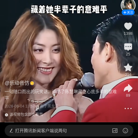
关注
1398
25
216
@
乐动音仿
一句随口而出的玩笑话，道尽了陈慧琳藏在心底多年的意难
89
平
2026-06-04 13:57
发布于
黑龙江
该视频包含历史画面
打开
腾讯新闻客户端说两句