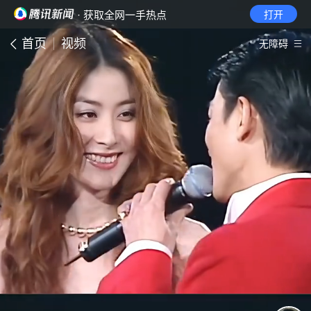
· 获取全网一手热点
打开
首页
视频
无障碍