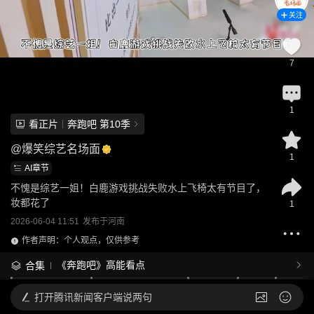
关注
7
1
看正片
奔跑吧 第10季
@
爆笑综艺名场面
1
AI章节
不愧是综艺一姐！白鹿游戏挑战失败水上飞椅太有节目了，
妆都花了
1
2026-06-04 11:51
发布于
河南
作者声明：个人观点，仅供参考
《奔跑吧》高能看点
合集
打开
腾讯新闻客户端说两句