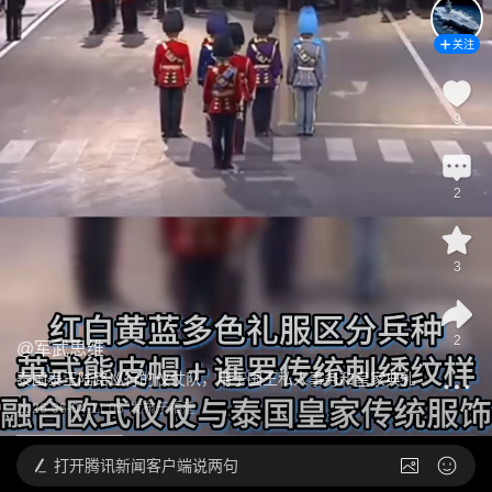
关注
9
2
3
2
@
军武思维
泰国泰王陆路巡行的仪仗队，用于国王私人事务和皇家典礼
2026-06-04 11:05
发布于
福建
打开
腾讯新闻客户端说两句