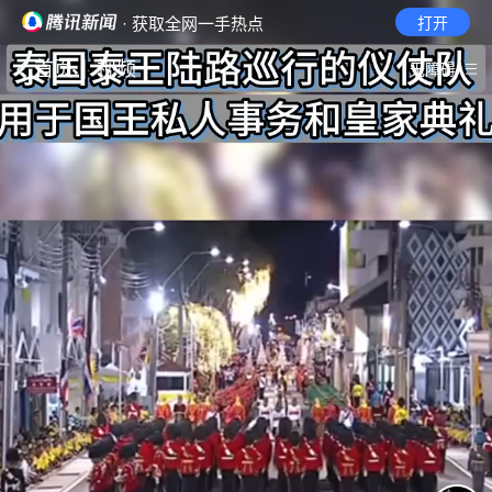
· 获取全网一手热点
打开
首页
视频
无障碍